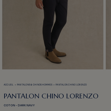
Ouvrir
Ouv
le
le
média
méd
1
2
ACCUEIL
>
PANTALONS & CHINOS HOMMES
>
PANTALON CHINO LORENZO
dans
dan
une
une
fenêtre
fen
PANTALON CHINO LORENZO
modale
mod
COTON - DARK NAVY