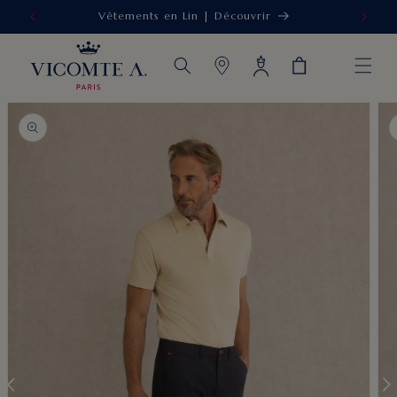
Vêtements en Lin | Découvrir
IGNORER ET
PASSER AU
CONTENU
Connexion
Panier
PASSER AUX
INFORMATIONS
PRODUITS