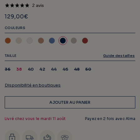
2 avis
129,00€
COULEURS
TAILLE
Guide des tailles
Variante
Variante
Variante
36
38
40
42
44
46
48
50
épuisée
épuisée
épuisée
ou
ou
ou
indisponible
indisponible
indisponible
Disponibilité en boutiques
AJOUTER AU PANIER
Livré chez vous le
mardi 11 août
Payez en 2 fois avec Alma