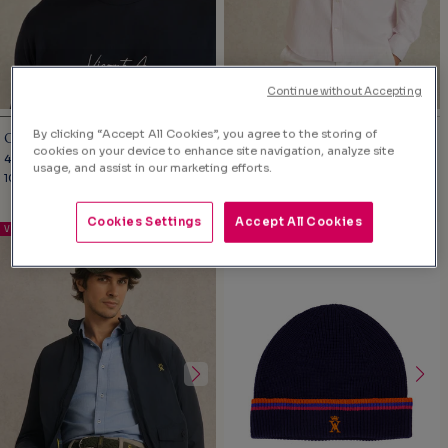
Continue without Accepting
By clicking “Accept All Cookies”, you agree to the storing of
CASQUETTE À RAYURES
CASQUETTE TEXTURÉE À DÉTAILS
cookies on your device to enhance site navigation, analyze site
CONTRASTÉES
49,00€
55,00€
usage, and assist in our marketing efforts.
100% COTON - BLUE STRIPES
RAMIE - BEIGE
Cookies Settings
Accept All Cookies
VICTIME DE SON SUCCÈS