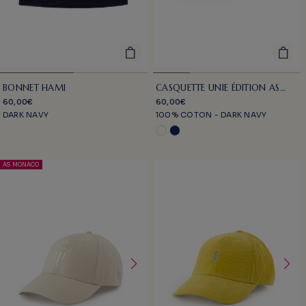
BONNET HAMI
CASQUETTE UNIE ÉDITION AS
MONACO
60,00€
60,00€
DARK NAVY
100% COTON - DARK NAVY
AS MONACO