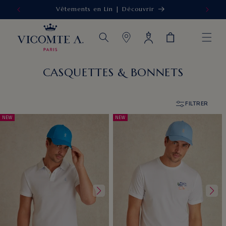
Vêtements en Lin | Découvrir
IGNORER ET
PASSER AU
CONTENU
Connexion
Panier
CASQUETTES & BONNETS
FILTRER
NEW
NEW