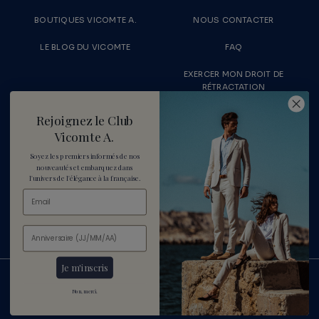
BOUTIQUES VICOMTE A.
NOUS CONTACTER
LE BLOG DU VICOMTE
FAQ
EXERCER MON DROIT DE
RÉTRACTATION
LIVRAISONS & RETOURS
RECRUTEMENT
Rejoignez le Club
Vicomte A.
MENTIONS LÉGALES
PARAMÈTRES DES COOKIES
Soyez les premiers informés de nos
nouveautés
et embarquez dans
CONDITIONS DE VENTE
CONDITIONS D'UTILISATION
l'univers de l'élégance à la française.
DONNÉES PERSONNELLES
POLITIQUE DE REMBOURSEMENT
Je m'inscris
Non, merci.