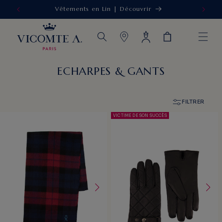
Vêtements en Lin | Découvrir
IGNORER ET
PASSER AU
CONTENU
Connexion
Panier
ECHARPES & GANTS
FILTRER
VICTIME DE SON SUCCÈS