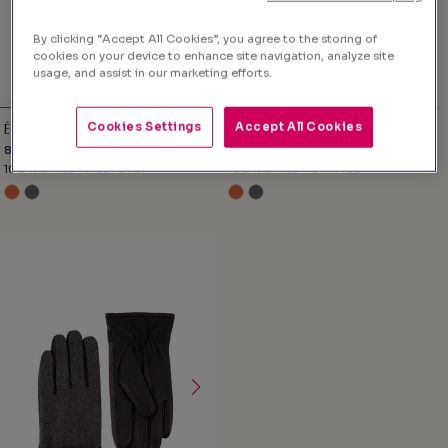
By clicking “Accept All Cookies”, you agree to the storing of
cookies on your device to enhance site navigation, analyze site
usage, and assist in our marketing efforts.
Cookies Settings
Accept All Cookies
ÉCHARPE ATLANTIS
ECHARPE ATLANTIS
85,00€
85,00€
100% LAINE - MED. GREY
100% LAINE - ORANGE