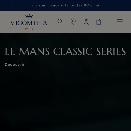
Nos Tenues de Cérémonie Homme
IGNORER ET
PASSER AU
CONTENU
Connexion
Panier
LE MANS CLASSIC SERIES
Découvrir