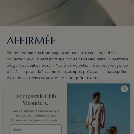
AFFIRMÉE
Pensée comme un hommage à cet univers singulier, notre
collection exclusive traduit les codes du racing dans un vestiaire
élégant et contemporain. Matières sélectionnées avec exigence,
détails inspirés de l’automobile, coupes précises : chaque pièce
évoque la précision, la vitesse et le goût du détail.
Rejoignez le Club
REVISITÉE
Vicomte A.
Soyez les premiers informés de nos
nouveautés
et embarquez dans
Entre allure sportive et sophistication naturelle, la silhouette
l'univers de l'élégance à la française.
s’affirme avec justesse. Vestes structurées, polos revisités,
pièces iconiques réinterprétées : la collection capture l’essence