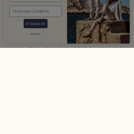
du pilote moderne, entre audace et maîtrise.
Je m'inscris
ICONIQUE
Non, merci.
Ce partenariat célèbre bien plus qu’un style. Il incarne une
émotion, celle des départs lancés, du bruit des moteurs, et de
l’élégance dans le mouvement. Une invitation à vivre chaque
instant avec intensité, en cultivant un sens du détail et du
caractère.
DÉCOUVRIR
COLLECTION EXCLUSIVE