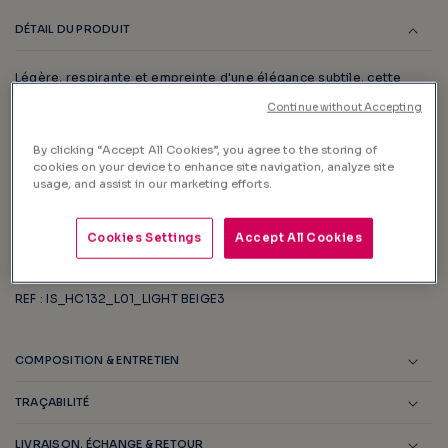
DÉTAIL DU PRODUIT
Légère, respirante et empreinte d'une élégance subtile, cette
chemise Clay incarne le chic décontracté pour des journées
Continue without Accepting
ensoleillées. Optez pour le confort naturel du lin et ajoutez une
note de sophistication à votre dressing d'été. Une chemise qui
By clicking “Accept All Cookies”, you agree to the storing of
élève votre style avec une touche de prestige.
cookies on your device to enhance site navigation, analyze site
usage, and assist in our marketing efforts.
Chemise Lin
Coupe Slim
Cookies Settings
Accept All Cookies
Couleur unie
Logo Vicomte A. brodé sur la poitrine
REF : IS_HC132_L01_LIGHT BEIGE3
COMPOSITION & ENTRETIEN
TRAÇABILITÉ
LIVRAISON, ÉCHANGE & RETOUR