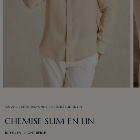
Ouvrir
Ouv
le
le
média
méd
1
2
ACCUEIL
>
CHEMISES HOMME
>
CHEMISE SLIM EN LIN
dans
dan
une
une
fenêtre
fen
CHEMISE SLIM EN LIN
modale
mod
100% LIN - LIGHT BEIGE