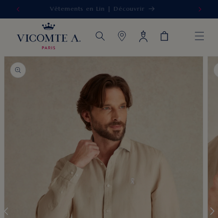
Vêtements en Lin | Découvrir
IGNORER ET
PASSER AU
CONTENU
Connexion
Panier
PASSER AUX
INFORMATIONS
PRODUITS