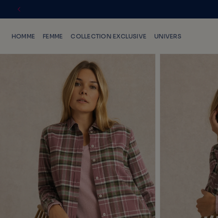
IGNORER
ET PASSER
AU
HOMME
FEMME
COLLECTION EXCLUSIVE
UNIVERS
CONTENU
PASSER
AUX
INFORMATIONS
PRODUITS