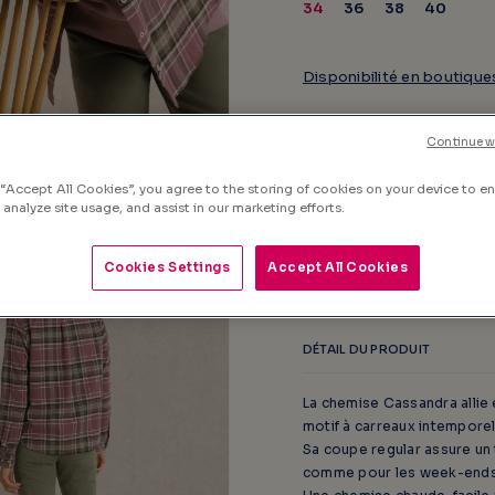
34
36
38
40
Disponibilité en boutique
Continue w
 “Accept All Cookies”, you agree to the storing of cookies on your device to e
Livré chez vous le
lundi 10 
 analyze site usage, and assist in our marketing efforts.
Cookies Settings
Accept All Cookies
DÉTAIL DU PRODUIT
La chemise Cassandra allie 
motif à carreaux intemporel
Sa coupe regular assure un 
comme pour les week-ends 