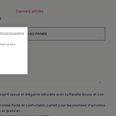
Derniers articles
s
ithout Accepting
AJOUTER AU PANIER
nhance site
août
esprit casual et élégance naturelle avec sa flanelle douce et son
.
tombé fluide et confortable, parfait pour les journées d’automne
au grand air.