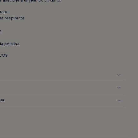
à associer à un jean ou un chino.
ique
et respirante
e
a poitrine
ICO9
OUR