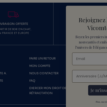
Rejoignez 
IVRAISON OFFERTE
ECHANGE & RETO
Vicomt
ARTIR DE 80€ D'ACHAT,
ECHANGE OFFERT,
N FRANCE ET EUROPE
RETOUR SOUS 15 JO
Soyez les premiers i
nouveautés
et emb
l'univers de l'élégance
FAIRE UN RETOUR
LIVRAISONS
MON COMPTE
MENTIONS 
E A.
NOUS CONTACTER
CONDITION
TE
FAQ
DONNÉES P
EXERCER MON DROIT DE
POLITIQUE
Je m'ins
RÉTRACTATION
Non, merci