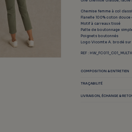
Une chemise chaude, facile 
Chemise femme à col class
Flanelle 100% coton douce 
Motif à carreaux tissé
Patte de boutonnage simpl
Poignets boutonnés
Logo Vicomte A. brodé sur l
REF : HW_FC011_C01_MULT
COMPOSITION & ENTRETIEN
TRAÇABILITÉ
LIVRAISON, ÉCHANGE & RET