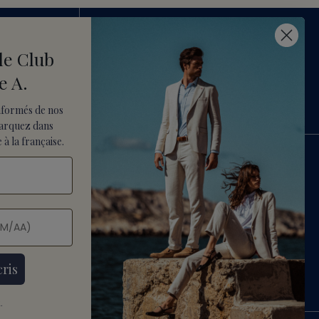
le Club
UR
SERVICE CLIENT
e A.
01.34.18.66.06
URS
CONTACT@VICOMTE-A.COM
nformés de nos
arquez dans
 à la française.
 & RETOURS
RECRUTEMENT
LÉGALES
PARAMÈTRES DES COOKIES
S DE VENTE
CONDITIONS D'UTILISATION
ERSONNELLES
 DE REMBOURSEMENT
cris
.