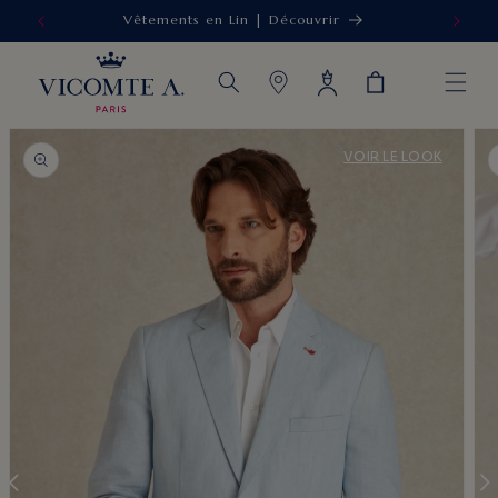
Vêtements en Lin | Découvrir
IGNORER ET
PASSER AU
CONTENU
Connexion
Panier
PASSER AUX
VOIR LE LOOK
INFORMATIONS
PRODUITS