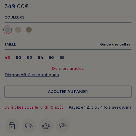
349,00€
COULEURS
TAILLE
Guide des tailles
Variante
Variante
Variante
Variante
48
50
52
54
56
58
épuisée
épuisée
épuisée
épuisée
ou
ou
ou
ou
Derniers articles
indisponible
indisponible
indisponible
indisponible
Disponibilité en boutiques
AJOUTER AU PANIER
Livré chez vous le
lundi 10 août
Payez en 2, 3 ou 4 fois avec Alma