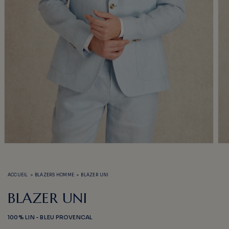
Ouvrir
Ouv
le
le
média
méd
1
2
ACCUEIL
>
BLAZERS HOMME
>
BLAZER UNI
dans
dan
une
une
fenêtre
fen
BLAZER UNI
modale
mod
100% LIN - BLEU PROVENCAL