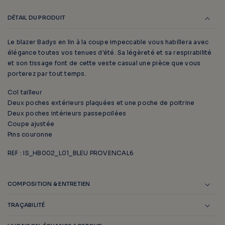
DÉTAIL DU PRODUIT
Le blazer Badys en lin à la coupe impeccable vous habillera avec
élégance toutes vos tenues d'été. Sa légèreté et sa respirabilité
et son tissage font de cette veste casual une pièce que vous
porterez par tout temps.
Col tailleur
Deux poches extérieurs plaquées et une poche de poitrine
Deux poches intérieurs passepoilées
Coupe ajustée
Pins couronne
REF : IS_HB002_L01_BLEU PROVENCAL6
COMPOSITION & ENTRETIEN
TRAÇABILITÉ