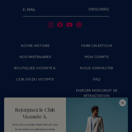
S'INSCRIRE
E-MAIL
NOTRE HISTOIRE
FAIRE UN RETOUR
NOS PARTENAIRES
MON COMPTE
BOUTIQUES VICOMTE A.
NOUS CONTACTER
LE BLOG DU VICOMTE
FAQ
EXERCER MON DROIT DE
RÉTRACTATION
LIVRAISONS & RETOURS
RECRUTEMENT
Rejoignez le Club
Vicomte A.
MENTIONS LÉGALES
PARAMÈTRES DES COOKIES
Soyez les premiers informés de nos
nouveautés
et embarquez dans
CONDITIONS DE VENTE
CONDITIONS D'UTILISATION