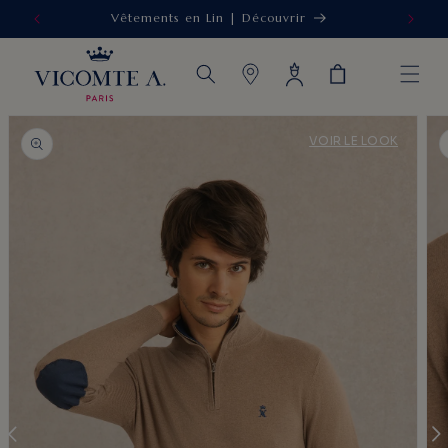
Vêtements en Lin | Découvrir
IGNORER ET
PASSER AU
CONTENU
Connexion
Panier
PASSER AUX
VOIR LE LOOK
INFORMATIONS
PRODUITS