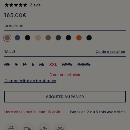
2 avis
165,00€
COULEURS
TAILLE
Guide des tailles
Variante
Variante
Variante
Variante
Variante
Variante
Variante
XS
S
M
L
XL
XXL
XXXL
XXXXL
épuisée
épuisée
épuisée
épuisée
épuisée
épuisée
épuisée
ou
ou
ou
ou
ou
ou
ou
Derniers articles
indisponible
indisponible
indisponible
indisponible
indisponible
indisponible
indisponible
Disponibilité en boutiques
AJOUTER AU PANIER
Livré chez vous le
jeudi 13 août
Payez en 2 ou 3 fois avec Alma