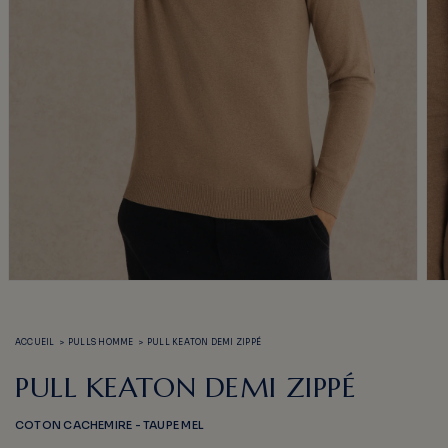
Ouvrir
Ouv
le
le
média
méd
1
2
ACCUEIL
>
PULLS HOMME
>
PULL KEATON DEMI ZIPPÉ
dans
dan
une
une
fenêtre
fen
PULL KEATON DEMI ZIPPÉ
modale
mod
COTON CACHEMIRE - TAUPE MEL