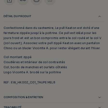
DÉTAIL DU PRODUIT
Confectionné dans du cachemire, Le pull Keaton est doté d'une
fermeture zippée jusqu'à la poitrine. Ce pull est idéal pour les
jours froid et est un bon compromis entre le col roulé et le col V
(col ouvert). Associez votre pull zippé Keaton avec un pantalon
Chino ou un blazer Vicomte A. pour rester élégant durant l'hiver.
Col montant zippé
Coudières et intérieur de col contrastés
Col, bords de manches et ourlets côtelés
Logo Vicomte A. brodé sur la poitrine
REF : EW_HK002_C01_TAUPE MEL8
COMPOSITION & ENTRETIEN
TRAÇABILITÉ