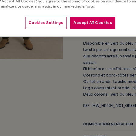
 “Accept All Cookies”, you agree to the storing of cookies on your device to e
Pull KARYL col rond, Le fil b
 analyze site usage, and assist in our marketing efforts.
Le pull KARYL se distingue p
conservant une allure sobre
Cookies Settings
Accept All Cookies
poignets et à l’ourlet (légè
confort.
Disponible en vert ou bleu n
twisté par un logo contrast
que décontractée, pensée p
saison.
Fil bicolore : un effet textur
Col rond et bord-côtes serr
Ourlet arrondi : touche mo
Logo contrastant brodé : d
Deux coloris : vert ou bleu n
REF : HW_HK104_N01_GREE
COMPOSITION & ENTRETIEN