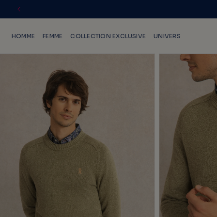
IGNORER
ET PASSER
AU
HOMME
FEMME
COLLECTION EXCLUSIVE
UNIVERS
CONTENU
PASSER
AUX
INFORMATIONS
PRODUITS