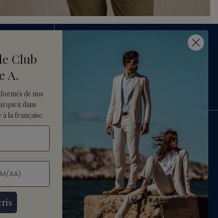
le Club
UR
SERVICE CLIENT
e A.
01.34.18.66.06
URS
CONTACT@VICOMTE-A.COM
nformés de nos
arquez dans
 à la française.
 & RETOURS
RECRUTEMENT
LÉGALES
PARAMÈTRES DES COOKIES
S DE VENTE
CONDITIONS D'UTILISATION
ERSONNELLES
 DE REMBOURSEMENT
cris