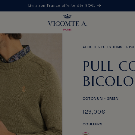
Nos Tenues de Cérémonie Homme
ACCUEIL
>
PULLS HOMME
>
PUL
PULL C
BICOLO
COTON UNI - GREEN
129,00€
COULEURS