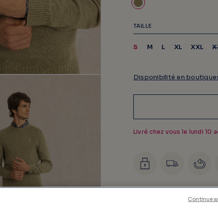
TAILLE
S
M
L
XL
XXL
X
Disponibilité en boutique
Livré chez vous le
lundi 10 
DÉTAIL DU PRODUIT
Continue w