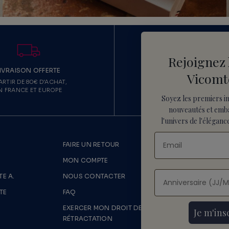
Rejoignez 
IVRAISON OFFERTE
ECHANGE & RETO
Vicomt
ARTIR DE 80€ D'ACHAT,
ECHANGE OFFERT,
N FRANCE ET EUROPE
RETOUR SOUS 15 JO
Soyez les premiers i
nouveautés
et emb
l'univers de l'élégance
FAIRE UN RETOUR
LIVRAISONS
MON COMPTE
MENTIONS 
E A.
NOUS CONTACTER
CONDITION
TE
FAQ
DONNÉES P
EXERCER MON DROIT DE
POLITIQUE
Je m'ins
RÉTRACTATION