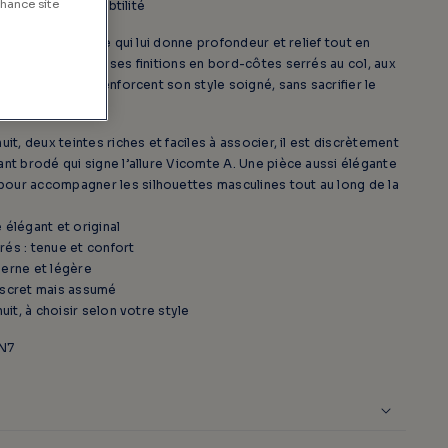
nhance site
icolore, tout en subtilité
ar son fil bicolore qui lui donne profondeur et relief tout en
. Son col rond et ses finitions en bord-côtes serrés au col, aux
rement arrondi) renforcent son style soigné, sans sacrifier le
uit, deux teintes riches et faciles à associer, il est discrètement
ant brodé qui signe l’allure Vicomte A. Une pièce aussi élégante
our accompagner les silhouettes masculines tout au long de la
é élégant et original
és : tenue et confort
derne et légère
iscret mais assumé
uit, à choisir selon votre style
N7