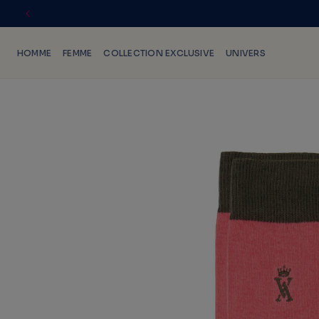
IGNORER
ET PASSER
AU
HOMME
FEMME
COLLECTION EXCLUSIVE
UNIVERS
CONTENU
PASSER
AUX
INFORMATIONS
PRODUITS