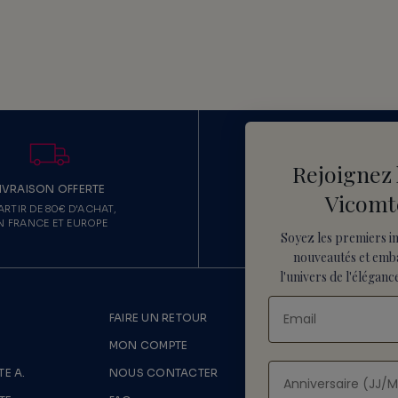
Rejoignez 
IVRAISON OFFERTE
ECHANGE & RETO
Vicomt
ARTIR DE 80€ D'ACHAT,
ECHANGE OFFERT,
N FRANCE ET EUROPE
RETOUR SOUS 15 JO
Soyez les premiers i
nouveautés
et emb
l'univers de l'élégance
FAIRE UN RETOUR
LIVRAISONS
MON COMPTE
MENTIONS 
E A.
NOUS CONTACTER
CONDITION