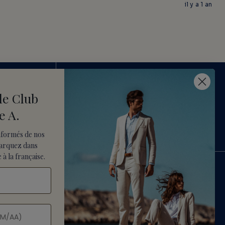
il y a 1 an
le Club
UR
SERVICE CLIENT
e A.
01.34.18.66.06
URS
CONTACT@VICOMTE-A.COM
nformés de nos
arquez dans
 à la française.
 & RETOURS
RECRUTEMENT
LÉGALES
PARAMÈTRES DES COOKIES
S DE VENTE
CONDITIONS D'UTILISATION