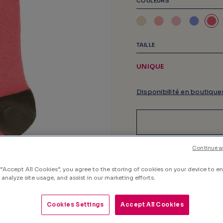
COULEURS
TAILLE
UNIQUE
Disponibilité en boutique
Livré chez vous le
jeudi 13 
Continue w
 “Accept All Cookies”, you agree to the storing of cookies on your device to e
 analyze site usage, and assist in our marketing efforts.
Cookies Settings
Accept All Cookies
DÉTAIL DU PRODUIT