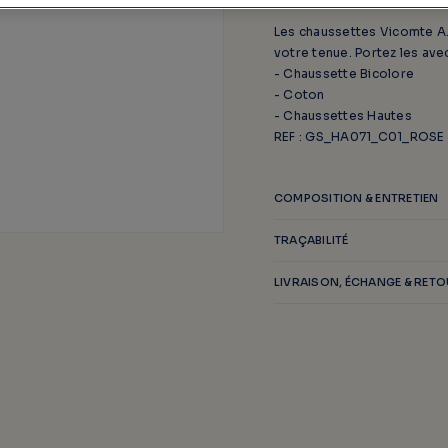
Les chaussettes Vicomte A. 
votre tenue. Portez les ave
- Chaussette Bicolore
- Coton
- Chaussettes Hautes
REF : GS_HA071_C01_ROSE
COMPOSITION & ENTRETIEN
TRAÇABILITÉ
LIVRAISON, ÉCHANGE & RET