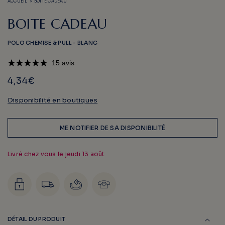
ACCUEIL
>
BOITE CADEAU
dans
dan
une
une
fenêtre
fen
BOITE CADEAU
modale
mod
POLO CHEMISE & PULL - BLANC
15 avis
4,34€
Disponibilité en boutiques
ME NOTIFIER DE SA DISPONIBILITÉ
Livré chez vous le
jeudi 13 août
DÉTAIL DU PRODUIT