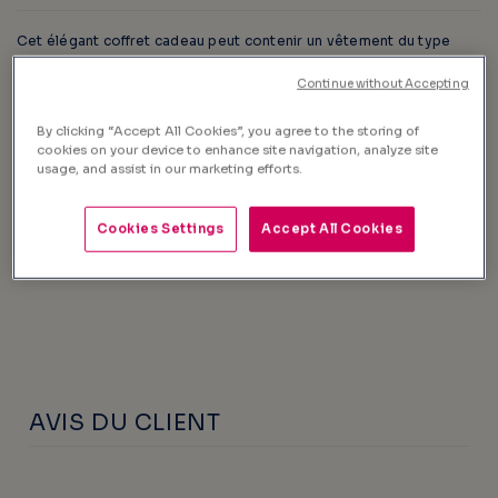
Cet élégant coffret cadeau peut contenir un vêtement du type
polo, chemise, t-shirt ou pull.
Continue without Accepting
By clicking “Accept All Cookies”, you agree to the storing of
COMPOSITION & ENTRETIEN
cookies on your device to enhance site navigation, analyze site
usage, and assist in our marketing efforts.
TRAÇABILITÉ
LIVRAISON, ÉCHANGE & RETOUR
Cookies Settings
Accept All Cookies
AVIS DU CLIENT