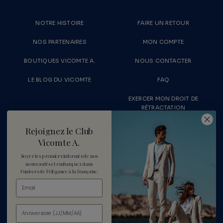
NOTRE HISTOIRE
FAIRE UN RETOUR
NOS PARTENAIRES
MON COMPTE
BOUTIQUES VICOMTE A.
NOUS CONTACTER
LE BLOG DU VICOMTE
FAQ
EXERCER MON DROIT DE
RÉTRACTATION
LIVRAISONS & RETOURS
RECRUTEMENT
Rejoignez le Club
Vicomte A.
MENTIONS LÉGALES
PARAMÈTRES DES COOKIES
Soyez les premiers informés de nos
nouveautés
et embarquez dans
CONDITIONS DE VENTE
CONDITIONS D'UTILISATION
l'univers de l'élégance à la française.
DONNÉES PERSONNELLES
POLITIQUE DE REMBOURSEMENT