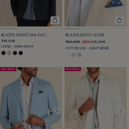
BLAZER AJUSTÉ UNI AVEC
BLAZER BADYS LÉGER
PARMENTURE
399,00€
-30%
350,00€
245,00€
LAINE - DARK NAVY
COTON LIN - LIGHT BEIGE
PRIX DOUX
PRIX DOUX