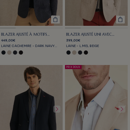
BLAZER AJUSTÉ À MOTIFS
BLAZER AJUSTÉ UNI AVEC
CARREAUX AVEC PARMENTURE
PARMENTURE
449,00€
399,00€
LAINE CACHEMIRE - DARK NAVY
LAINE - L.MEL BEIGE
CHECKS
PRIX DOUX