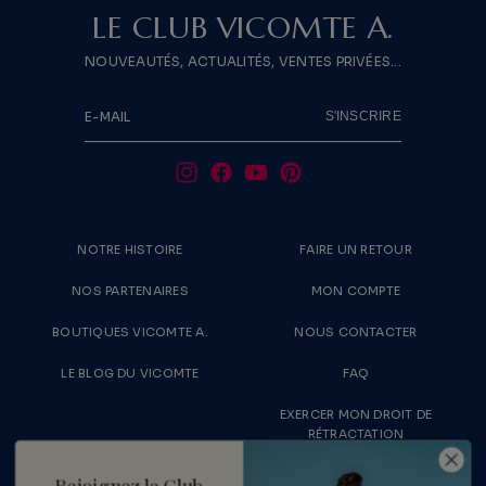
LE CLUB VICOMTE A.
NOUVEAUTÉS, ACTUALITÉS, VENTES PRIVÉES...
S'INSCRIRE
E-MAIL
NOTRE HISTOIRE
FAIRE UN RETOUR
NOS PARTENAIRES
MON COMPTE
BOUTIQUES VICOMTE A.
NOUS CONTACTER
LE BLOG DU VICOMTE
FAQ
EXERCER MON DROIT DE
RÉTRACTATION
LIVRAISONS & RETOURS
RECRUTEMENT
Rejoignez le Club